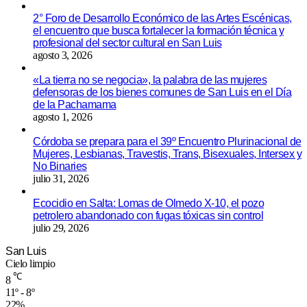
2° Foro de Desarrollo Económico de las Artes Escénicas,
el encuentro que busca fortalecer la formación técnica y
profesional del sector cultural en San Luis
agosto 3, 2026
«La tierra no se negocia», la palabra de las mujeres
defensoras de los bienes comunes de San Luis en el Día
de la Pachamama
agosto 1, 2026
Córdoba se prepara para el 39º Encuentro Plurinacional de
Mujeres, Lesbianas, Travestis, Trans, Bisexuales, Intersex y
No Binaries
julio 31, 2026
Ecocidio en Salta: Lomas de Olmedo X-10, el pozo
petrolero abandonado con fugas tóxicas sin control
julio 29, 2026
San Luis
Cielo limpio
℃
8
11º - 8º
22%