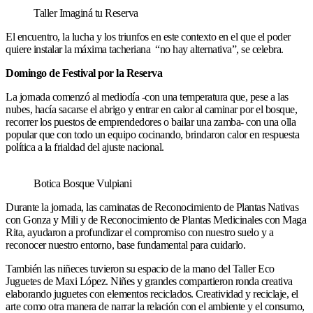
Taller Imaginá tu Reserva
El encuentro, la lucha y los triunfos en este contexto en el que el poder
quiere instalar la máxima tacheriana “no hay alternativa”, se celebra.
Domingo de Festival por la Reserva
La jornada comenzó al mediodía -con una temperatura que, pese a las
nubes, hacía sacarse el abrigo y entrar en calor al caminar por el bosque,
recorrer los puestos de emprendedores o bailar una zamba- con una olla
popular que con todo un equipo cocinando, brindaron calor en respuesta
política a la frialdad del ajuste nacional.
Botica Bosque Vulpiani
Durante la jornada, las caminatas de Reconocimiento de Plantas Nativas
con Gonza y Mili y de Reconocimiento de Plantas Medicinales con Maga
Rita, ayudaron a profundizar el compromiso con nuestro suelo y a
reconocer nuestro entorno, base fundamental para cuidarlo.
También las niñeces tuvieron su espacio de la mano del Taller Eco
Juguetes de Maxi López. Niñes y grandes compartieron ronda creativa
elaborando juguetes con elementos reciclados. Creatividad y reciclaje, el
arte como otra manera de narrar la relación con el ambiente y el consumo,