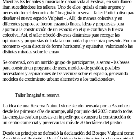
Mientras lxs feriantes y musicxs le daban vida al Festival, en simultáneo
iban sucediéndose los talleres. Uno de ellos, quizás el más urgente y
necesario fue el denominado “Imaginá tu reserva. Taller Participativo para
diseñar el nuevo espacio Vulpiani» . Allí, de manera colectiva y en
diferentes grupos, se fueron trazando líneas, ideas y propuestas para
aportar a la construcción de un espacio en el que confluya la fuerza
colectiva. Así, el taller ofreció diversas dinámicas para recoger las
opiniones y propuestas de toda la comunidad que se hizo presente. Fue un
momento «para discutir de forma horizontal y equitativa, valorizando las
distintas miradas sobre le tema».
Se comenzó, con un nutrido grupo de participantes, a sentar «las bases
para construir un programa de usos, modelos de gestión, posibles
necesidades y aspiraciones de lxs vecinxs sobre el espacio, generando
modelos de crecimiento urbano alternativo a los tradicionales».
Taller Imaginá tu reserva
La idea de una Reserva Natural viene siendo pensada por la Asamblea
desde los primeros días de acampe, allá por junio del 2023 cunado todas
las energías estaban puestas en impedir que avanzara la construcción de
un centro comercial y preservar las más de 20 hectáreas del predio.
Desde un principio se defendió la declaración del Bosque Vulpiani como
Área Natural Protegida. De allí la idea de imaginar junto a la comunidad