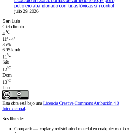
Ecocidio en Salta: Lomas de Olmedo X-10, el pozo
petrolero abandonado con fugas tóxicas sin control
julio 29, 2026
San Luis
Cielo limpio
℃
4
11º - 4º
35%
6.95 km/h
℃
11
Sáb
℃
12
Dom
℃
13
Lun
Esta obra está bajo una
Licencia Creative Commons Atribución 4.0
Internacional
.
Sos libre de:
Compartir — copiar y redistribuir el material en cualquier medio o