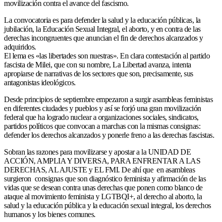
movilización contra el avance del fascismo.
La convocatoria es para defender la salud y la educación públicas, la
jubilación, la Educación Sexual Integral, el aborto, y en contra de las
derechas incongruentes que anuncian el fin de derechos alcanzados y
adquiridos.
El lema es «las libertades son nuestras». En clara contestación al partido
fascista de Milei, que con su nombre, La Libertad avanza, intenta
apropiarse de narrativas de los sectores que son, precisamente, sus
antagonistas ideológicos.
Desde principios de septiembre empezaron a surgir asambleas feministas
en diferentes ciudades y pueblos y así se forjó una gran movilización
federal que ha logrado nuclear a organizaciones sociales, sindicatos,
partidos políticos que convocan a marchas con la mismas consignas:
defender los derechos alcanzados y ponerle freno a las derechas fascistas.
Sobran las razones para movilizarse y apostar a la UNIDAD DE
ACCIÓN, AMPLIA Y DIVERSA, PARA ENFRENTAR A LAS
DERECHAS, AL AJUSTE y EL FMI. De ahí que en asambleas
surgieron consignas que son diagnóstico feminista y afirmación de las
vidas que se desean contra unas derechas que ponen como blanco de
ataque al movimiento feminista y LGTBQI+, al derecho al aborto, la
salud y la educación pública y la educación sexual integral, los derechos
humanos y los bienes comunes.