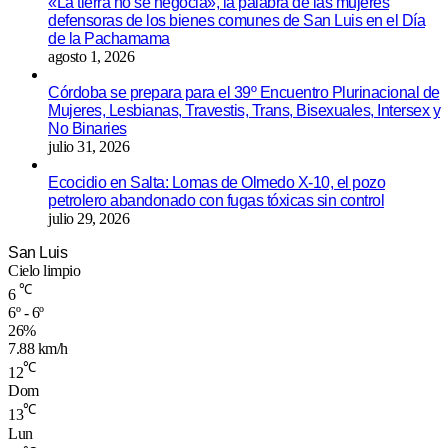
«La tierra no se negocia», la palabra de las mujeres
defensoras de los bienes comunes de San Luis en el Día
de la Pachamama
agosto 1, 2026
Córdoba se prepara para el 39º Encuentro Plurinacional de
Mujeres, Lesbianas, Travestis, Trans, Bisexuales, Intersex y
No Binaries
julio 31, 2026
Ecocidio en Salta: Lomas de Olmedo X-10, el pozo
petrolero abandonado con fugas tóxicas sin control
julio 29, 2026
San Luis
Cielo limpio
℃
6
6º - 6º
26%
7.88 km/h
℃
12
Dom
℃
13
Lun