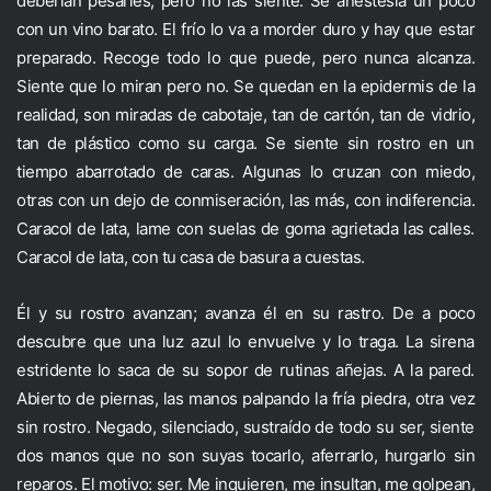
deberían pesarles, pero no las siente. Se anestesia un poco
con un vino barato. El frío lo va a morder duro y hay que estar
preparado. Recoge todo lo que puede, pero nunca alcanza.
Siente que lo miran pero no. Se quedan en la epidermis de la
realidad, son miradas de cabotaje, tan de cartón, tan de vidrio,
tan de plástico como su carga. Se siente sin rostro en un
tiempo abarrotado de caras. Algunas lo cruzan con miedo,
otras con un dejo de conmiseración, las más, con indiferencia.
Caracol de lata, lame con suelas de goma agrietada las calles.
Caracol de lata, con tu casa de basura a cuestas.
Él y su rostro avanzan; avanza él en su rastro. De a poco
descubre que una luz azul lo envuelve y lo traga. La sirena
estridente lo saca de su sopor de rutinas añejas. A la pared.
Abierto de piernas, las manos palpando la fría piedra, otra vez
sin rostro. Negado, silenciado, sustraído de todo su ser, siente
dos manos que no son suyas tocarlo, aferrarlo, hurgarlo sin
reparos. El motivo: ser. Me inquieren, me insultan, me golpean,