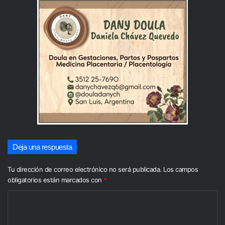
Deja una respuesta
Tu dirección de correo electrónico no será publicada.
Los campos
obligatorios están marcados con
*
C
o