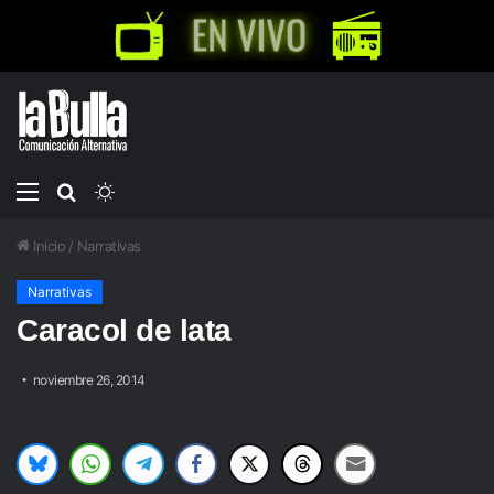
Menú
Buscar
Switch
por
skin
Inicio
/
Narrativas
Narrativas
Caracol de lata
noviembre 26, 2014