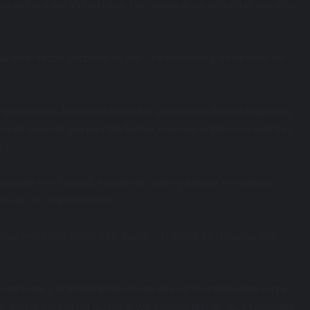
a de servicios y productos. Las cooperativas enfrentan desafíos
s.
e en el sector cooperativo, hay una creciente participación de
 que hay dos formas de constituir una cooperativa en Argentina,
a más reciente que permite formar una cooperativa con solo tres
es.
ncia de unir fuerzas, establecer redes y trabajar en conjunto
os de los cooperativistas.
que viene realizando TES, pueden ingresar en la pagina web:
a con Franco Brancato proporciona una visión interesante sobre
 el sector y cómo las cooperativas pueden brindar oportunidades