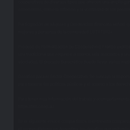
cooperativas de diversos tipos que ofrecen una amplia gam
económicos, como la inflación y la volatilidad de los precio
Participación de Mujeres y Disidencias: Brancato señaló qu
mujeres y personas de la comunidad LGTTTBIQ+.
Proceso de Formalización de Cooperativas: Franco explica
una tradicional que requiere al menos seis asociados y un
asociados. El proceso burocrático puede llevar varios mes
Desafíos para el Sector Cooperativo: Se subraya la importa
para mejorar las políticas públicas y el acceso a los derech
Para tener más información del trabajo y acompañamiento 
https://tes.coop.ar/
En el siguiente enlace compartimos la entrevista complet
el cooperativismo en Argentina, los desafíos que enfrenta