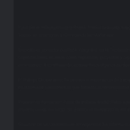
Pasó por el informativo de la RNMA, Franco Brancato, inte
Social» en el programa «Enredando las Mañanas»:
Brancato es contador público e integrante de la Cooperati
organizaciones en áreas como impuestos, proyectos y capa
en el campo. A continuación, compartimos algunos puntos 
El Trabajo Cooperativo: Se destaca la importancia de traba
en la toma de decisiones, lo que fomenta la horizontalidad 
Proceso de Formación: Pasar de trabajos tradicionales a p
proceso puede ser largo. Se destaca la necesidad de esta
Situación de las Cooperativas en Argentina: Se informa q