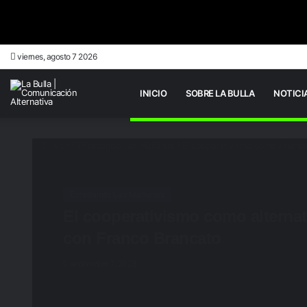
viernes, agosto 7 2026
INICIO
SOBRE LA BULLA
NOTICI
Inicio
/
Enredando Las Mañanas
/
El cooperativismo como alternat
Enredando Las Mañanas
El cooperativismo como alternati
con Franco Brancato
septiembre 7, 2023