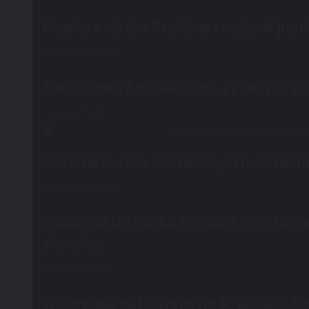
Cumbre de los Pueblos reclamó justic
noviembre 20, 2025
Elecciones Legislativas: ¿Por qué ga
octubre 27, 2025
Enredando las Mañanas, el informati
noviembre 26, 2024
Columna de Radio Popular Che Gueva
Moreira
diciembre 5, 2023
Asamblea del Centro de Prácticas P