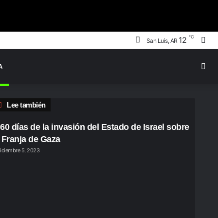
℃
Bus
12
San Luis, AR
por
Swi
A
ski
Cerrar
Lee también
 60 días de la invasión del Estado de Israel sobre
a Franja de Gaza
iciembre 5, 2023