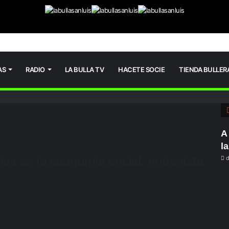
AS
RADIO
LA BULLA TV
HACETE SOCIE
TIENDA BULLER
iva en la economía social: entrevista con Franco Brancato
A
l
va en la economía social: entrevista
d