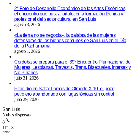
2° Foro de Desarrollo Económico de las Artes Escénicas,
el encuentro que busca fortalecer la formación técnica y
profesional del sector cultural en San Luis
agosto 3, 2026
«La tierra no se negocia», la palabra de las mujeres
defensoras de los bienes comunes de San Luis en el Día
de la Pachamama
agosto 1, 2026
Córdoba se prepara para el 39º Encuentro Plurinacional de
Mujeres, Lesbianas, Travestis, Trans, Bisexuales, Intersex y
No Binaries
julio 31, 2026
Ecocidio en Salta: Lomas de Olmedo X-10, el pozo
petrolero abandonado con fugas tóxicas sin control
julio 29, 2026
San Luis
Nubes dispersas
℃
8
11º - 8º
80%