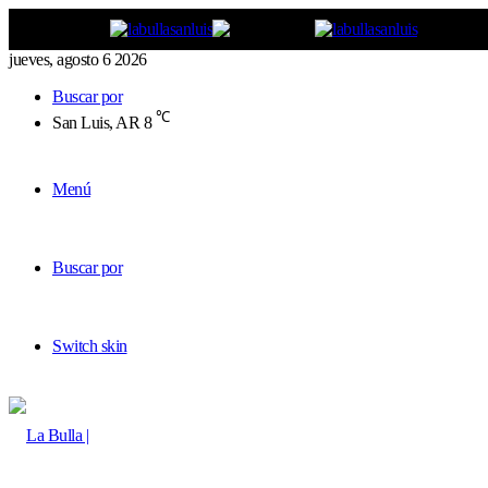
jueves, agosto 6 2026
Buscar por
℃
San Luis, AR
8
Menú
Buscar por
Switch skin