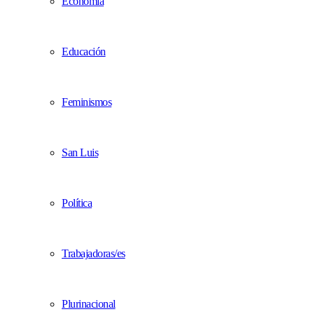
Economía
Educación
Feminismos
San Luis
Política
Trabajadoras/es
Plurinacional