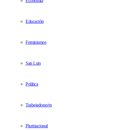
Economía
Educación
Feminismos
San Luis
Política
Trabajadoras/es
Plurinacional