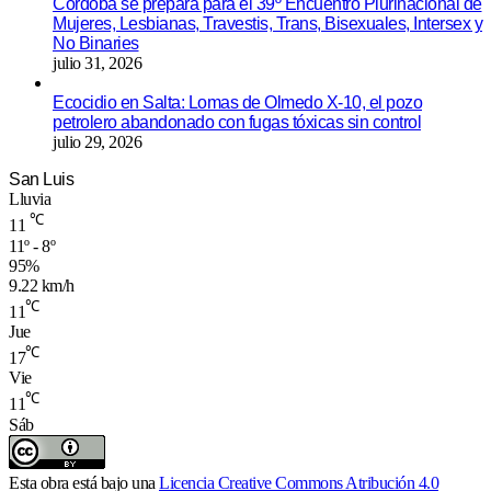
Córdoba se prepara para el 39º Encuentro Plurinacional de
Mujeres, Lesbianas, Travestis, Trans, Bisexuales, Intersex y
No Binaries
julio 31, 2026
Ecocidio en Salta: Lomas de Olmedo X-10, el pozo
petrolero abandonado con fugas tóxicas sin control
julio 29, 2026
San Luis
Lluvia
℃
11
11º - 8º
95%
9.22 km/h
℃
11
Jue
℃
17
Vie
℃
11
Sáb
Esta obra está bajo una
Licencia Creative Commons Atribución 4.0