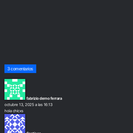
3 comentarios
d
i
c
fabrizio demo ferrara
e
octubre 13, 2025 a las 16:13
:
hola chicxs
d
i
c