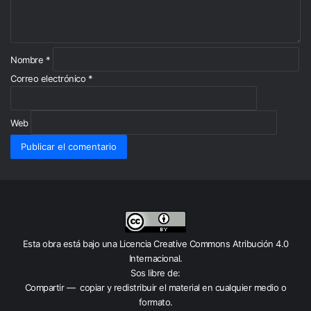
a
r
i
o
*
Nombre
*
Correo electrónico
*
Web
Esta obra está bajo una
Licencia Creative Commons Atribución 4.0
Internacional
.
Sos libre de:
Compartir — copiar y redistribuir el material en cualquier medio o
formato.