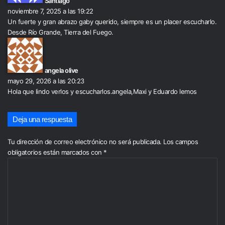
Santiago
e
noviembre 7, 2025 a las 19:22
:
Un fuerte y gran abrazo gaby querido, siempre es un placer escucharlo.
Desde Río Grande, Tierra del Fuego.
d
i
c
angela olive
e
mayo 29, 2026 a las 20:23
:
Hola que lindo verlos y escucharlos.angela,Maxi y Eduardo lemos
Deja una respuesta
Tu dirección de correo electrónico no será publicada.
Los campos
obligatorios están marcados con
*
C
o
m
e
n
t