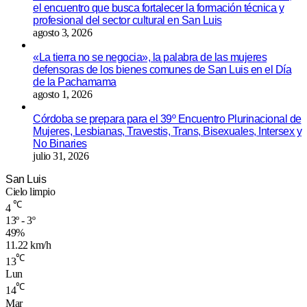
el encuentro que busca fortalecer la formación técnica y
profesional del sector cultural en San Luis
agosto 3, 2026
«La tierra no se negocia», la palabra de las mujeres
defensoras de los bienes comunes de San Luis en el Día
de la Pachamama
agosto 1, 2026
Córdoba se prepara para el 39º Encuentro Plurinacional de
Mujeres, Lesbianas, Travestis, Trans, Bisexuales, Intersex y
No Binaries
julio 31, 2026
San Luis
Cielo limpio
℃
4
13º - 3º
49%
11.22 km/h
℃
13
Lun
℃
14
Mar