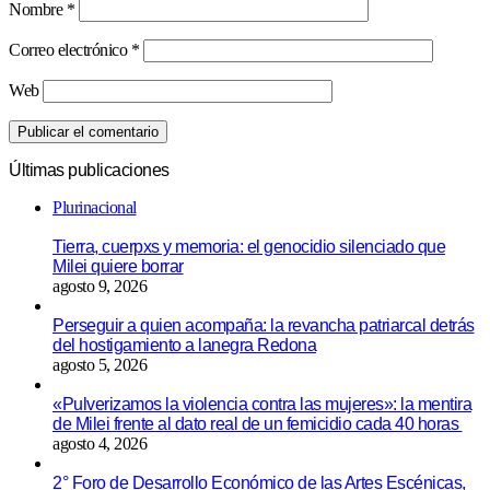
Nombre
*
Correo electrónico
*
Web
Últimas publicaciones
Plurinacional
Tierra, cuerpxs y memoria: el genocidio silenciado que
Milei quiere borrar
agosto 9, 2026
Perseguir a quien acompaña: la revancha patriarcal detrás
del hostigamiento a lanegra Redona
agosto 5, 2026
«Pulverizamos la violencia contra las mujeres»: la mentira
de Milei frente al dato real de un femicidio cada 40 horas
agosto 4, 2026
2° Foro de Desarrollo Económico de las Artes Escénicas,