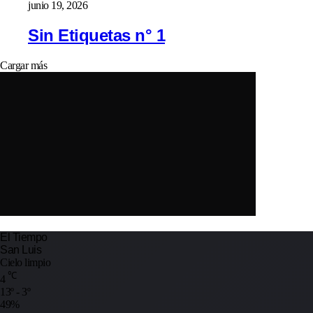
junio 19, 2026
Sin Etiquetas n° 1
Cargar más
El Tiempo
San Luis
Cielo limpio
℃
4
13º - 3º
49%