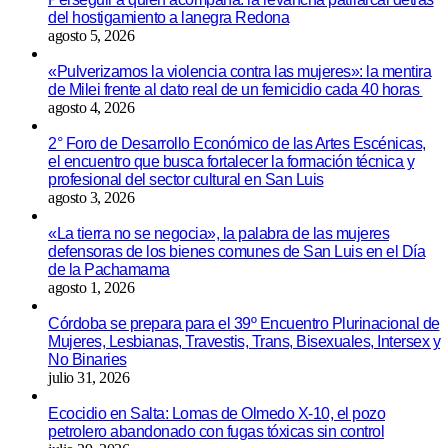
del hostigamiento a lanegra Redona
agosto 5, 2026
«Pulverizamos la violencia contra las mujeres»: la mentira
de Milei frente al dato real de un femicidio cada 40 horas
agosto 4, 2026
2° Foro de Desarrollo Económico de las Artes Escénicas,
el encuentro que busca fortalecer la formación técnica y
profesional del sector cultural en San Luis
agosto 3, 2026
«La tierra no se negocia», la palabra de las mujeres
defensoras de los bienes comunes de San Luis en el Día
de la Pachamama
agosto 1, 2026
Córdoba se prepara para el 39º Encuentro Plurinacional de
Mujeres, Lesbianas, Travestis, Trans, Bisexuales, Intersex y
No Binaries
julio 31, 2026
Ecocidio en Salta: Lomas de Olmedo X-10, el pozo
petrolero abandonado con fugas tóxicas sin control