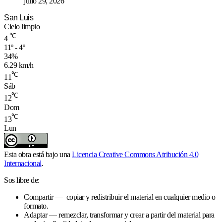
julio 29, 2026
San Luis
Cielo limpio
℃
4
11º - 4º
34%
6.29 km/h
℃
11
Sáb
℃
12
Dom
℃
13
Lun
Esta obra está bajo una
Licencia Creative Commons Atribución 4.0
Internacional
.
Sos libre de:
Compartir — copiar y redistribuir el material en cualquier medio o
formato.
Adaptar — remezclar, transformar y crear a partir del material para