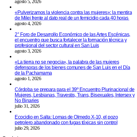
agosto 5, 2026
«Pulverizamos la violencia contra las mujeres»: la mentira
de Milei frente al dato real de un femicidio cada 40 horas
agosto 4, 2026
2° Foro de Desarrollo Económico de las Artes Escénicas,
el encuentro que busca fortalecer la formación técnica y
profesional del sector cultural en San Luis
agosto 3, 2026
«La tierra no se negocia», la palabra de las mujeres
defensoras de los bienes comunes de San Luis en el Día
de la Pachamama
agosto 1, 2026
Córdoba se prepara para el 39º Encuentro Plurinacional de
Mujeres, Lesbianas, Travestis, Trans, Bisexuales, Intersex y
No Binaries
julio 31, 2026
Ecocidio en Salta: Lomas de Olmedo X-10, el pozo
petrolero abandonado con fugas tóxicas sin control
julio 29, 2026