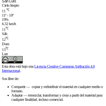
San Luis
Cielo limpio
℃
11
11º - 10º
19%
6.32 km/h
℃
11
Sáb
℃
12
Dom
℃
13
Lun
Esta obra está bajo una
Licencia Creative Commons Atribución 4.0
Internacional
.
Sos libre de:
Compartir — copiar y redistribuir el material en cualquier medio o
formato.
Adaptar — remezclar, transformar y crear a partir del material para
cualquier finalidad, incluso comercial.