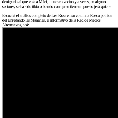
denigrado al que vota a Milei, a nuestro vecino y a veces, en algunos
sectores, se ha sido tibio o blando con quien tiene un puesto jerárquico».
Escuchá el análisis completo de Lea Ross en su columna Rosca política
del Enredando las Mañanas, el informativo de la Red de Medios
Alternativos, acá: