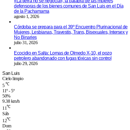
«La tierra no se negocia», la palabra de las mujeres
defensoras de los bienes comunes de San Luis en el Día
de la Pachamama
agosto 1, 2026
Córdoba se prepara para el 39º Encuentro Plurinacional de
Mujeres, Lesbianas, Travestis, Trans, Bisexuales, Intersex y
No Binaries
julio 31, 2026
Ecocidio en Salta: Lomas de Olmedo X-10, el pozo
petrolero abandonado con fugas tóxicas sin control
julio 29, 2026
San Luis
Cielo limpio
℃
5
11º - 5º
50%
9.38 km/h
℃
11
Sáb
℃
12
Dom