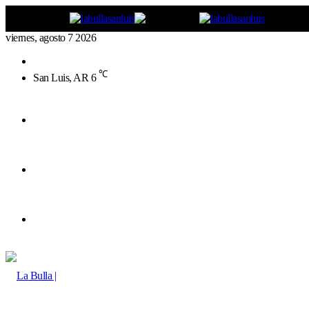
viernes, agosto 7 2026
Buscar
por
℃
San Luis, AR
6
Menú
Buscar
por
Switch
skin