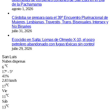
de la Pachamama
agosto 1, 2026
Córdoba se prepara para el 39º Encuentro Plurinacional de
Mujeres, Lesbianas, Travestis, Trans, Bisexuales, Intersex y
No Binaries
julio 31, 2026
Ecocidio en Salta: Lomas de Olmedo X-10, el pozo
petrolero abandonado con fugas tóxicas sin control
julio 29, 2026
San Luis
Nubes dispersas
℃
6
17º - 5º
41%
2.83 km/h
℃
17
Vie
℃
11
Sáb
℃
13