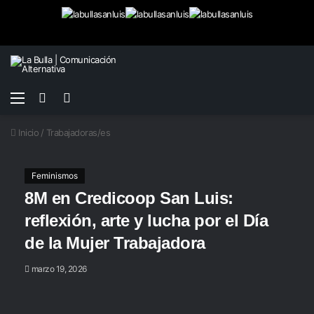
Menú
Buscar
Switch
por
skin
Inicio
/
Trabajadoras/es
Feminismos
8M en Credicoop San Luis:
reflexión, arte y lucha por el Día
de la Mujer Trabajadora
marzo 19, 2026