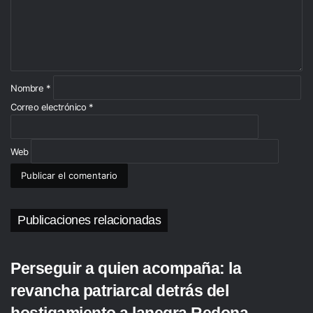
n
t
a
r
i
o
*
Nombre
*
Correo electrónico
*
Web
Publicaciones relacionadas
Perseguir a quien acompaña: la
revancha patriarcal detrás del