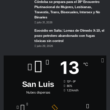
Córdoba se prepara para el 39º Encuentro
Plurinacional de Mujeres, Lesbianas,
Travestis, Trans, Bisexuales, Intersex y No
Binaries
julio 31, 2026
Ecocidio en Salta: Lomas de Olmedo X-10, el
pozo petrolero abandonado con fugas
tóxicas sin control
julio 29, 2026
13
℃
San Luis
13º - 9º
80%
1.23 km/h
Nubes dispersas