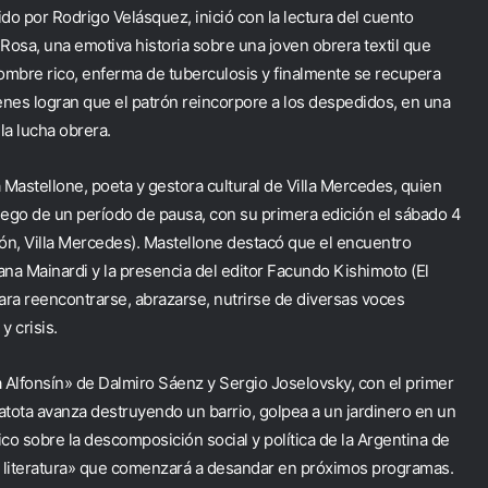
 por Rodrigo Velásquez, inició con la lectura del cuento
 Rosa, una emotiva historia sobre una joven obrera textil que
ombre rico, enferma de tuberculosis y finalmente se recupera
ienes logran que el patrón reincorpore a los despedidos, en una
la lucha obrera.
 Mastellone, poeta y gestora cultural de Villa Mercedes, quien
uego de un período de pausa, con su primera edición el sábado 4
edón, Villa Mercedes). Mastellone destacó que el encuentro
iana Mainardi y la presencia del editor Facundo Kishimoto (El
ara reencontrarse, abrazarse, nutrirse de diversas voces
y crisis.
 a Alfonsín» de Dalmiro Sáenz y Sergio Joselovsky, con el primer
patota avanza destruyendo un barrio, golpea a un jardinero en un
ico sobre la descomposición social y política de la Argentina de
la literatura» que comenzará a desandar en próximos programas.