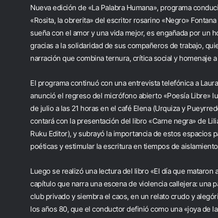
Nueva edición de «La Palabra Humana», programa conducido
«Rosita, la obrerita» del escritor rosarino «Negro» Fontana
sueña con el amor y una vida mejor, es engañada por un h
gracias a la solidaridad de sus compañeros de trabajo, qu
narración que combina ternura, crítica social y homenaje a 
El programa continuó con una entrevista telefónica a Laura
anunció el regreso del micrófono abierto «Poesía Libre» l
de julio a las 21 horas en el café Elena (Urquiza y Pueyrr
contará con la presentación del libro «Carne negra» de Lil
Ruku Editor), y subrayó la importancia de estos espacios p
poéticas y estimular la escritura en tiempos de aislamiento 
Luego se realizó una lectura del libro «El día que mataron
capítulo que narra una escena de violencia callejera: una 
club privado y siembra el caos, en un relato crudo y alegór
los años 80, que el conductor definió como una «joya de 