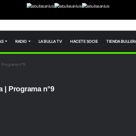
AS
RADIO
LA BULLA TV
HACETE SOCIE
TIENDA BULLER
| Programa n°9
a | Programa n°9