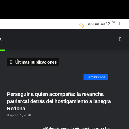
℃
Bus
12
San Luis, AR
por
Swi
A
ski
Últimas publicaciones
Feminismos
Perseguir a quien acompaña: la revancha
patriarcal detrás del hostigamiento a lanegra
Redona
agosto 5, 2026
«Pulverizamos la violencia contra las