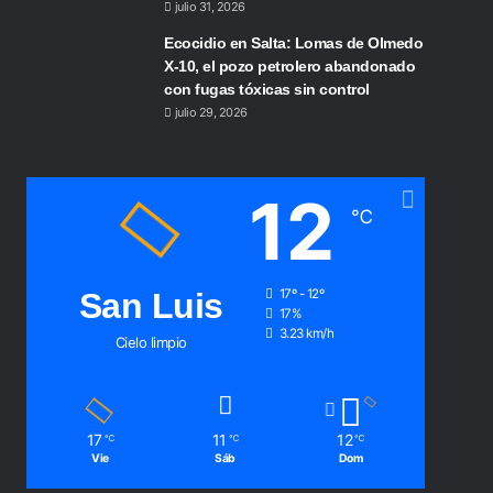
julio 31, 2026
Ecocidio en Salta: Lomas de Olmedo
X-10, el pozo petrolero abandonado
con fugas tóxicas sin control
julio 29, 2026
12
℃
San Luis
17º - 12º
17%
3.23 km/h
Cielo limpio
17
11
12
℃
℃
℃
Vie
Sáb
Dom