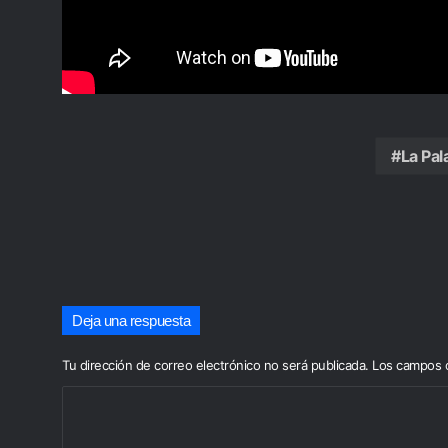
La Pa
Deja una respuesta
Tu dirección de correo electrónico no será publicada.
Los campos o
C
o