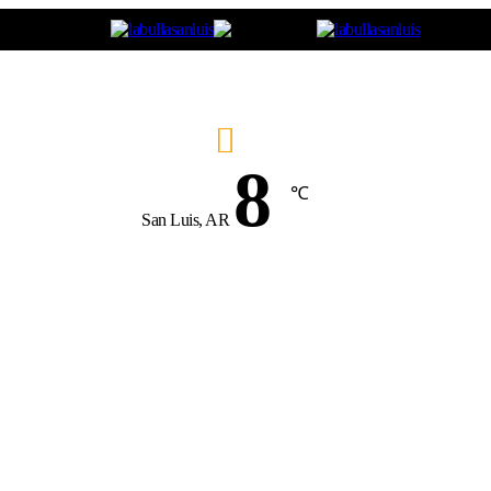
8
℃
San Luis, AR