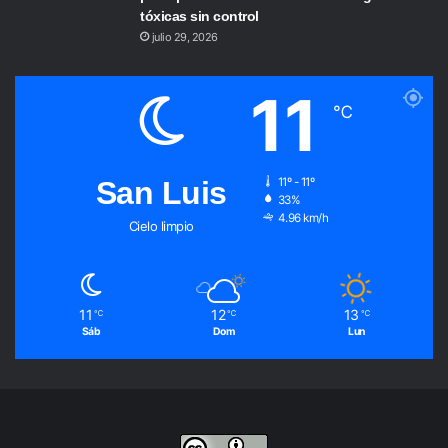
tóxicas sin control
julio 29, 2026
11
℃
San Luis
11º - 11º
33%
4.96 km/h
Cielo limpio
11
12
13
℃
℃
℃
Sáb
Dom
Lun