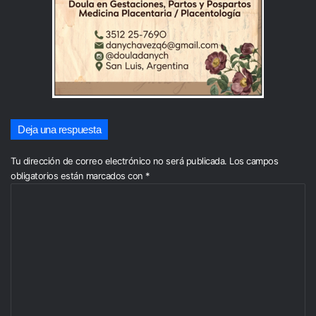
Deja una respuesta
Tu dirección de correo electrónico no será publicada.
Los campos
obligatorios están marcados con
*
C
o
m
e
n
t
a
r
i