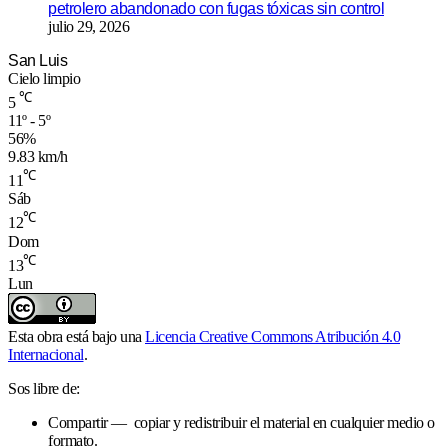
petrolero abandonado con fugas tóxicas sin control
julio 29, 2026
San Luis
Cielo limpio
℃
5
11º - 5º
56%
9.83 km/h
℃
11
Sáb
℃
12
Dom
℃
13
Lun
Esta obra está bajo una
Licencia Creative Commons Atribución 4.0
Internacional
.
Sos libre de:
Compartir — copiar y redistribuir el material en cualquier medio o
formato.