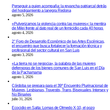
Perseguir a quien acompaña: la revancha patriarcal detrás
del hostigamiento a lanegra Redona
agosto 5, 2026
«Pulverizamos la violencia contra las mujeres»: la mentira
de Milei frente al dato real de un femicidio cada 40 horas
agosto 4, 2026
2° Foro de Desarrollo Económico de las Artes Escénicas,
el encuentro que busca fortalecer la formación técnica y
profesional del sector cultural en San Luis
agosto 3, 2026
«La tierra no se negocia», la palabra de las mujeres
defensoras de los bienes comunes de San Luis en el Día
de la Pachamama
agosto 1, 2026
Córdoba se prepara para el 39º Encuentro Plurinacional de
Mujeres, Lesbianas, Travestis, Trans, Bisexuales, Intersex y
No Binaries
julio 31, 2026
Ecocidio en Salta: Lomas de Olmedo X-10, el pozo