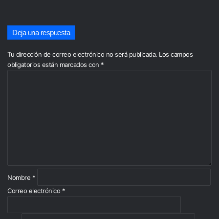
Deja una respuesta
Tu dirección de correo electrónico no será publicada.
Los campos
obligatorios están marcados con
*
C
o
m
e
n
t
a
r
i
o
*
Nombre
*
Correo electrónico
*