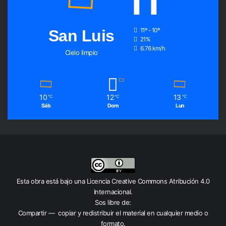
11
San Luis
11º - 10º
21%
6.76 km/h
Cielo limpio
10
12
13
℃
℃
℃
Sáb
Dom
Lun
Esta obra está bajo una
Licencia Creative Commons Atribución 4.0
Internacional
.
Sos libre de:
Compartir — copiar y redistribuir el material en cualquier medio o
formato.