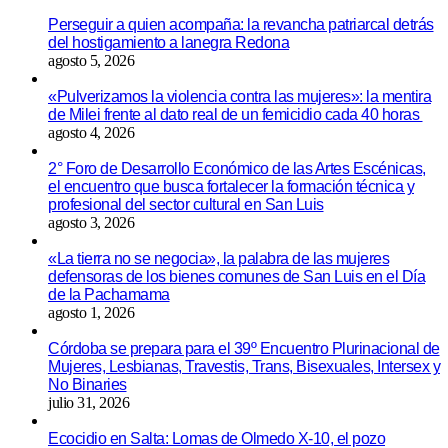
Perseguir a quien acompaña: la revancha patriarcal detrás
del hostigamiento a lanegra Redona
agosto 5, 2026
«Pulverizamos la violencia contra las mujeres»: la mentira
de Milei frente al dato real de un femicidio cada 40 horas
agosto 4, 2026
2° Foro de Desarrollo Económico de las Artes Escénicas,
el encuentro que busca fortalecer la formación técnica y
profesional del sector cultural en San Luis
agosto 3, 2026
«La tierra no se negocia», la palabra de las mujeres
defensoras de los bienes comunes de San Luis en el Día
de la Pachamama
agosto 1, 2026
Córdoba se prepara para el 39º Encuentro Plurinacional de
Mujeres, Lesbianas, Travestis, Trans, Bisexuales, Intersex y
No Binaries
julio 31, 2026
Ecocidio en Salta: Lomas de Olmedo X-10, el pozo