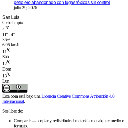
petrolero abandonado con fugas tóxicas sin control
julio 29, 2026
San Luis
Cielo limpio
℃
4
11º - 4º
35%
6.95 km/h
℃
11
Sáb
℃
12
Dom
℃
13
Lun
Esta obra está bajo una
Licencia Creative Commons Atribución 4.0
Internacional
.
Sos libre de:
Compartir — copiar y redistribuir el material en cualquier medio o
formato.