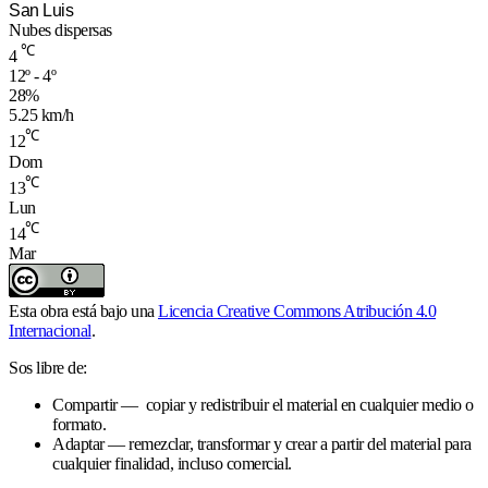
San Luis
Nubes dispersas
℃
4
12º - 4º
28%
5.25 km/h
℃
12
Dom
℃
13
Lun
℃
14
Mar
Esta obra está bajo una
Licencia Creative Commons Atribución 4.0
Internacional
.
Sos libre de:
Compartir — copiar y redistribuir el material en cualquier medio o
formato.
Adaptar — remezclar, transformar y crear a partir del material para
cualquier finalidad, incluso comercial.