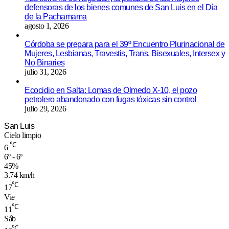
defensoras de los bienes comunes de San Luis en el Día
de la Pachamama
agosto 1, 2026
Córdoba se prepara para el 39º Encuentro Plurinacional de
Mujeres, Lesbianas, Travestis, Trans, Bisexuales, Intersex y
No Binaries
julio 31, 2026
Ecocidio en Salta: Lomas de Olmedo X-10, el pozo
petrolero abandonado con fugas tóxicas sin control
julio 29, 2026
San Luis
Cielo limpio
℃
6
6º - 6º
45%
3.74 km/h
℃
17
Vie
℃
11
Sáb
℃