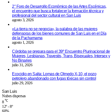
2° Foro de Desarrollo Económico de las Artes Escénicas,
el encuentro que busca fortalecer la formación técnica y
profesional del sector cultural en San Luis
agosto 3, 2026
«La tierra no se negocia», la palabra de las mujeres
defensoras de los bienes comunes de San Luis en el Día
de la Pachamama
agosto 1, 2026
Córdoba se prepara para el 39º Encuentro Plurinacional de
Mujeres, Lesbianas, Travestis, Trans, Bisexuales, Intersex y
No Binaries
julio 31, 2026
Ecocidio en Salta: Lomas de Olmedo X-10, el pozo
petrolero abandonado con fugas tóxicas sin control
julio 29, 2026
San Luis
Nubes dispersas
℃
8
12º - 8º
60%