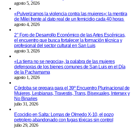
agosto 5, 2026
«Pulverizamos la violencia contra las mujeres»: la mentira
de Milei frente al dato real de un femicidio cada 40 horas
agosto 4, 2026
2° Foro de Desarrollo Económico de las Artes Escénicas,
el encuentro que busca fortalecer la formación técnica y
profesional del sector cultural en San Luis
agosto 3, 2026
«La tierra no se negocia», la palabra de las mujeres
defensoras de los bienes comunes de San Luis en el Día
de la Pachamama
agosto 1, 2026
Córdoba se prepara para el 39º Encuentro Plurinacional de
Mujeres, Lesbianas, Travestis, Trans, Bisexuales, Intersex y
No Binaries
julio 31, 2026
Ecocidio en Salta: Lomas de Olmedo X-10, el pozo
petrolero abandonado con fugas tóxicas sin control
julio 29, 2026