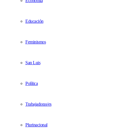
Economía
Educación
Feminismos
San Luis
Política
Trabajadoras/es
Plurinacional