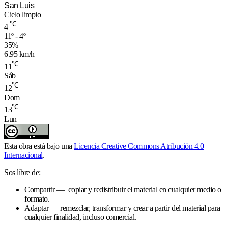
San Luis
Cielo limpio
℃
4
11º - 4º
35%
6.95 km/h
℃
11
Sáb
℃
12
Dom
℃
13
Lun
Esta obra está bajo una
Licencia Creative Commons Atribución 4.0
Internacional
.
Sos libre de:
Compartir — copiar y redistribuir el material en cualquier medio o
formato.
Adaptar — remezclar, transformar y crear a partir del material para
cualquier finalidad, incluso comercial.