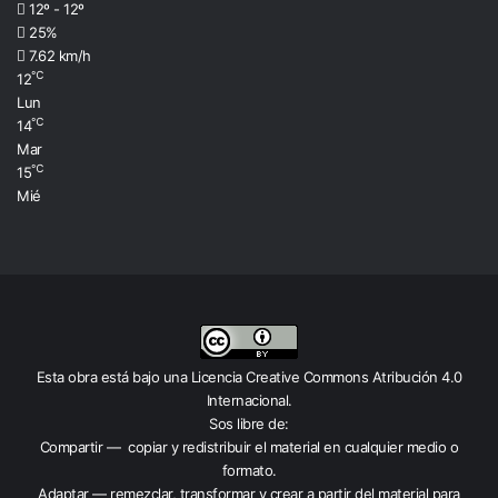
12º - 12º
25%
7.62 km/h
℃
12
Lun
℃
14
Mar
℃
15
Mié
Esta obra está bajo una
Licencia Creative Commons Atribución 4.0
Internacional
.
Sos libre de:
Compartir — copiar y redistribuir el material en cualquier medio o
formato.
Adaptar — remezclar, transformar y crear a partir del material para