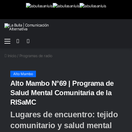
Menú
Buscar
Switch
por
skin
Inicio
/
Programas de radio
Alto Mambo
Alto Mambo N°69 | Programa de
Salud Mental Comunitaria de la
RISaMC
Lugares de encuentro: tejido
comunitario y salud mental