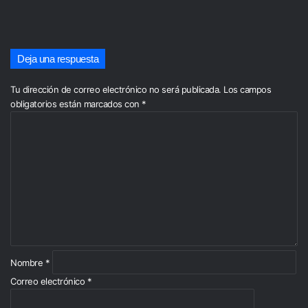
Deja una respuesta
Tu dirección de correo electrónico no será publicada.
Los campos
obligatorios están marcados con
*
C
o
m
e
n
t
a
r
i
o
*
Nombre
*
Correo electrónico
*