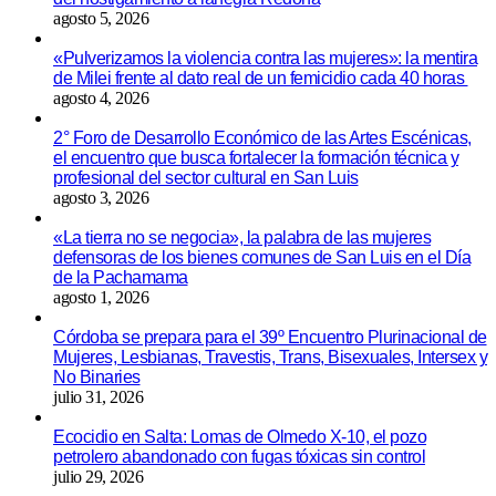
agosto 5, 2026
«Pulverizamos la violencia contra las mujeres»: la mentira
de Milei frente al dato real de un femicidio cada 40 horas
agosto 4, 2026
2° Foro de Desarrollo Económico de las Artes Escénicas,
el encuentro que busca fortalecer la formación técnica y
profesional del sector cultural en San Luis
agosto 3, 2026
«La tierra no se negocia», la palabra de las mujeres
defensoras de los bienes comunes de San Luis en el Día
de la Pachamama
agosto 1, 2026
Córdoba se prepara para el 39º Encuentro Plurinacional de
Mujeres, Lesbianas, Travestis, Trans, Bisexuales, Intersex y
No Binaries
julio 31, 2026
Ecocidio en Salta: Lomas de Olmedo X-10, el pozo
petrolero abandonado con fugas tóxicas sin control
julio 29, 2026