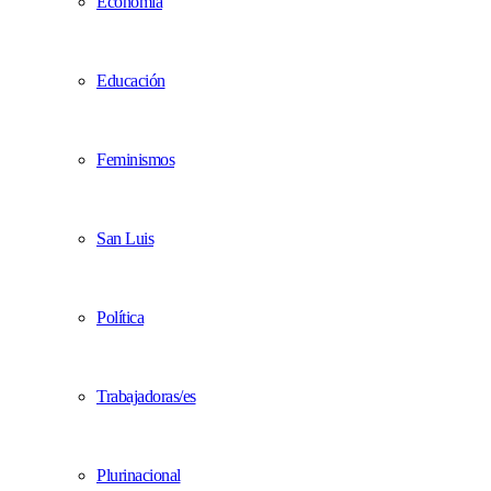
Economía
Educación
Feminismos
San Luis
Política
Trabajadoras/es
Plurinacional