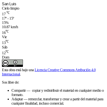
San Luis
Cielo limpio
℃
17
17º - 15º
15%
10.87 km/h
℃
16
Vie
℃
13
Sáb
℃
12
Dom
Esta obra está bajo una
Licencia Creative Commons Atribución 4.0
Internacional
.
Sos libre de:
Compartir — copiar y redistribuir el material en cualquier medio o
formato.
Adaptar — remezclar, transformar y crear a partir del material para
cualquier finalidad, incluso comercial.