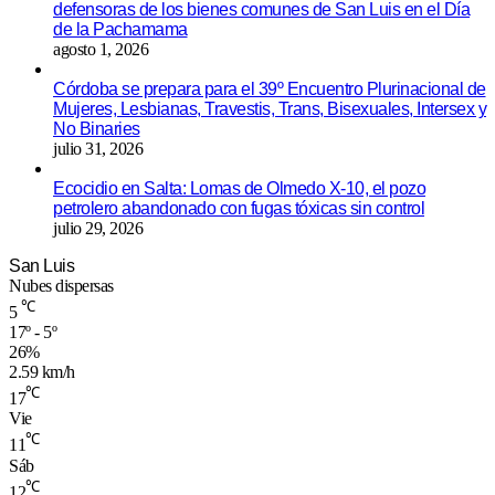
defensoras de los bienes comunes de San Luis en el Día
de la Pachamama
agosto 1, 2026
Córdoba se prepara para el 39º Encuentro Plurinacional de
Mujeres, Lesbianas, Travestis, Trans, Bisexuales, Intersex y
No Binaries
julio 31, 2026
Ecocidio en Salta: Lomas de Olmedo X-10, el pozo
petrolero abandonado con fugas tóxicas sin control
julio 29, 2026
San Luis
Nubes dispersas
℃
5
17º - 5º
26%
2.59 km/h
℃
17
Vie
℃
11
Sáb
℃
12