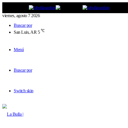
viernes, agosto 7 2026
Buscar por
℃
San Luis, AR
5
Menú
Buscar por
Switch skin