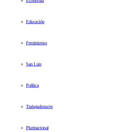
Economía
Educación
Feminismos
San Luis
Política
Trabajadoras/es
Plurinacional