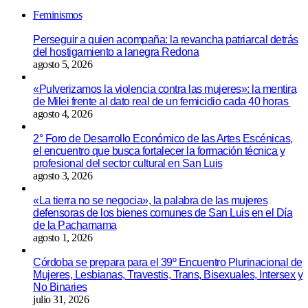
Feminismos
Perseguir a quien acompaña: la revancha patriarcal detrás
del hostigamiento a lanegra Redona
agosto 5, 2026
«Pulverizamos la violencia contra las mujeres»: la mentira
de Milei frente al dato real de un femicidio cada 40 horas
agosto 4, 2026
2° Foro de Desarrollo Económico de las Artes Escénicas,
el encuentro que busca fortalecer la formación técnica y
profesional del sector cultural en San Luis
agosto 3, 2026
«La tierra no se negocia», la palabra de las mujeres
defensoras de los bienes comunes de San Luis en el Día
de la Pachamama
agosto 1, 2026
Córdoba se prepara para el 39º Encuentro Plurinacional de
Mujeres, Lesbianas, Travestis, Trans, Bisexuales, Intersex y
No Binaries
julio 31, 2026