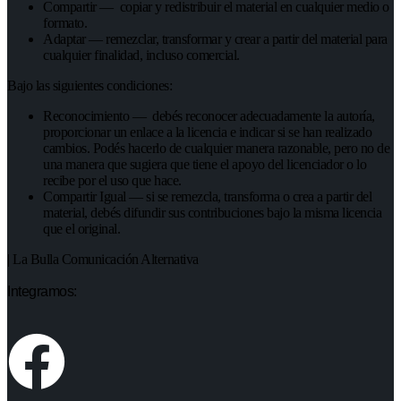
Compartir — copiar y redistribuir el material en cualquier medio o
formato.
Adaptar — remezclar, transformar y crear a partir del material para
cualquier finalidad, incluso comercial.
Bajo las siguientes condiciones:
Reconocimiento — debés reconocer adecuadamente la autoría,
proporcionar un enlace a la licencia e indicar si se han realizado
cambios. Podés hacerlo de cualquier manera razonable, pero no de
una manera que sugiera que tiene el apoyo del licenciador o lo
recibe por el uso que hace.
Compartir Igual — si se remezcla, transforma o crea a partir del
material, debés difundir sus contribuciones bajo la misma licencia
que el original.
| La Bulla Comunicación Alternativa
Integramos: