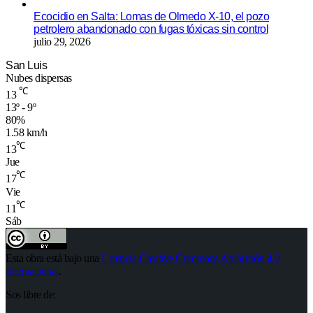
Ecocidio en Salta: Lomas de Olmedo X-10, el pozo
petrolero abandonado con fugas tóxicas sin control
julio 29, 2026
San Luis
Nubes dispersas
℃
13
13º - 9º
80%
1.58 km/h
℃
13
Jue
℃
17
Vie
℃
11
Sáb
Esta obra está bajo una
Licencia Creative Commons Atribución 4.0
Internacional
.
Sos libre de: