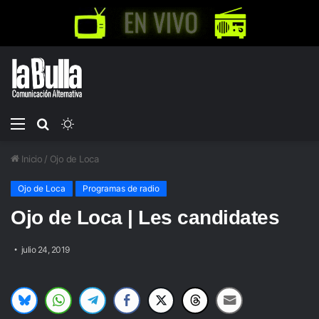
Menú
Buscar
Switch
por
skin
Inicio
/
Ojo de Loca
Ojo de Loca
Programas de radio
Ojo de Loca | Les candidates
julio 24, 2019