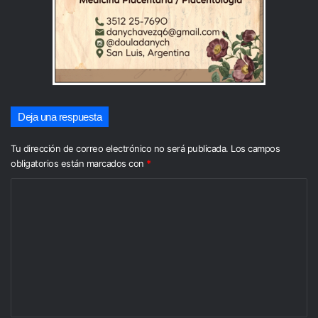
Deja una respuesta
Tu dirección de correo electrónico no será publicada.
Los campos
obligatorios están marcados con
*
C
o
m
e
n
t
a