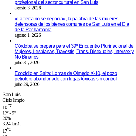
profesional del sector cultural en San Luis
agosto 3, 2026
«La tierra no se negocia», la palabra de las mujeres
defensoras de los bienes comunes de San Luis en el Día
de la Pachamama
agosto 1, 2026
Córdoba se prepara para el 39º Encuentro Plurinacional de
Mujeres, Lesbianas, Travestis, Trans, Bisexuales, Intersex y
No Binaries
julio 31, 2026
Ecocidio en Salta: Lomas de Olmedo X-10, el pozo
petrolero abandonado con fugas tóxicas sin control
julio 29, 2026
San Luis
Cielo limpio
℃
10
17º - 9º
20%
3.24 km/h
℃
17