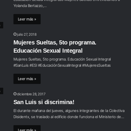
Yolanda Bertazzo,…
Leer más »
s
julio 27, 2018
Mujeres Sueltas, 5to programa.
Educación Sexual Integral
Mujeres Sueltas, 5to programa. Educación Sexual Integral
#SanLuis #ESI #EducaciónSexualIntegral #MujeresSueltas
Leer más »
s
diciembre 28, 2017
San Luis si discrimina!
El durante mañana del jueves, algunes integrantes de la Colectiva
Disidentx, se traslado al edificio donde funciona el Ministerio de…
Leer más »