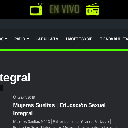
AS
RADIO
LA BULLA TV
HACETE SOCIE
TIENDA BULLER
tegral
s
junio 7, 2019
Mujeres Sueltas | Educación Sexual
Integral
Mujeres Sueltas N° 13 | Entrevistamos a Yolanda Bertazzo |
Educación Sexual Integral Las Mujeres Sueltas entrevistamos a