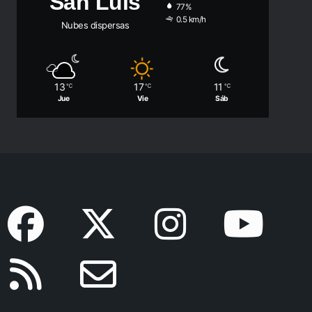
San Luis
77%
0.5 km/h
Nubes dispersas
13
17
11
℃
℃
℃
Jue
Vie
Sáb