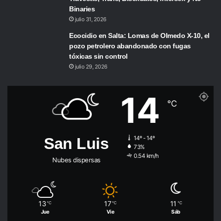
Binaries
julio 31, 2026
Ecocidio en Salta: Lomas de Olmedo X-10, el
pozo petrolero abandonado con fugas
tóxicas sin control
julio 29, 2026
14
℃
San Luis
14º - 14º
73%
0.54 km/h
Nubes dispersas
13
17
11
℃
℃
℃
Jue
Vie
Sáb