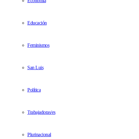
Economía
Educación
Feminismos
San Luis
Política
Trabajadoras/es
Plurinacional