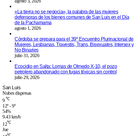
agosto 3, 2026
«La tierra no se negocia», la palabra de las mujeres
defensoras de los bienes comunes de San Luis en el Día
de la Pachamama
agosto 1, 2026
Córdoba se prepara para el 39º Encuentro Plurinacional de
Mujeres, Lesbianas, Travestis, Trans, Bisexuales, Intersex y
No Binaries
julio 31, 2026
Ecocidio en Salta: Lomas de Olmedo X-10, el pozo
petrolero abandonado con fugas tóxicas sin control
julio 29, 2026
San Luis
Nubes dispersas
℃
9
12º - 9º
54%
9.43 km/h
℃
12
Jue
℃