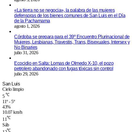
«La tierra no se negocia», la palabra de las mujeres
defensoras de los bienes comunes de San Luis en el Día
de la Pachamama
agosto 1, 2026
Córdoba se prepara para el 39º Encuentro Plurinacional de
Mujeres, Lesbianas, Travestis, Trans, Bisexuales, Intersex y
No Binaries
julio 31, 2026
Ecocidio en Salta: Lomas de Olmedo X-10, el pozo
petrolero abandonado con fugas tóxicas sin control
julio 29, 2026
San Luis
Cielo limpio
℃
5
11º - 5º
43%
10.07 km/h
℃
11
Sáb
℃
12