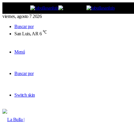
viernes, agosto 7 2026
Buscar por
℃
San Luis, AR
6
Menú
Buscar por
Switch skin