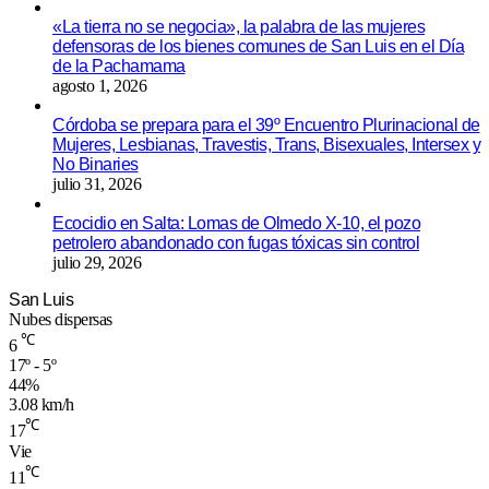
«La tierra no se negocia», la palabra de las mujeres
defensoras de los bienes comunes de San Luis en el Día
de la Pachamama
agosto 1, 2026
Córdoba se prepara para el 39º Encuentro Plurinacional de
Mujeres, Lesbianas, Travestis, Trans, Bisexuales, Intersex y
No Binaries
julio 31, 2026
Ecocidio en Salta: Lomas de Olmedo X-10, el pozo
petrolero abandonado con fugas tóxicas sin control
julio 29, 2026
San Luis
Nubes dispersas
℃
6
17º - 5º
44%
3.08 km/h
℃
17
Vie
℃
11