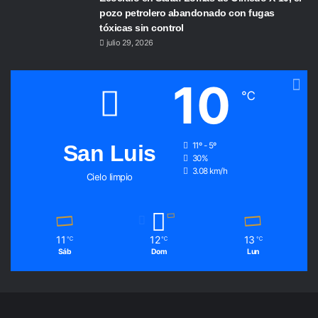
pozo petrolero abandonado con fugas
tóxicas sin control
julio 29, 2026
10
℃
San Luis
11º - 5º
30%
3.08 km/h
Cielo limpio
11
12
13
℃
℃
℃
Sáb
Dom
Lun