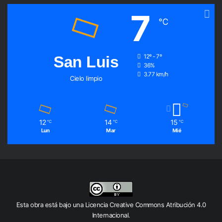
7
℃
San Luis
12º - 7º
36%
3.77 km/h
Cielo limpio
12
14
15
℃
℃
℃
Lun
Mar
Mié
Esta obra está bajo una
Licencia Creative Commons Atribución 4.0
Internacional
.