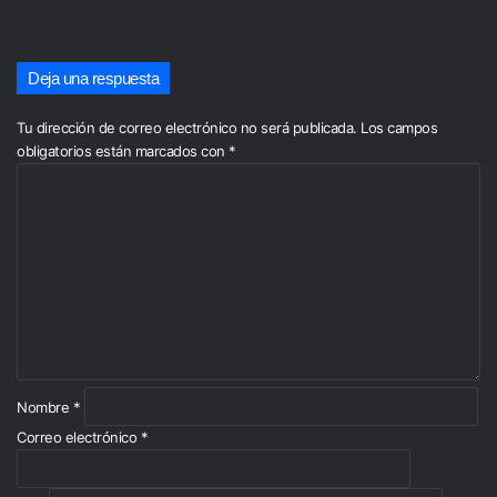
Deja una respuesta
Tu dirección de correo electrónico no será publicada.
Los campos
obligatorios están marcados con
*
C
o
m
e
n
t
a
r
i
o
*
Nombre
*
Correo electrónico
*