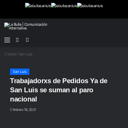
Menú
Buscar
Switch
por
skin
Inicio
/
San Luis
San Luis
Trabajadorxs de Pedidos Ya de
San Luis se suman al paro
nacional
febrero 18, 2021