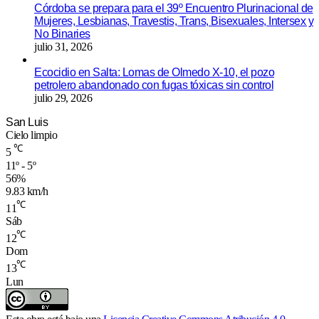
Córdoba se prepara para el 39º Encuentro Plurinacional de
Mujeres, Lesbianas, Travestis, Trans, Bisexuales, Intersex y
No Binaries
julio 31, 2026
Ecocidio en Salta: Lomas de Olmedo X-10, el pozo
petrolero abandonado con fugas tóxicas sin control
julio 29, 2026
San Luis
Cielo limpio
℃
5
11º - 5º
56%
9.83 km/h
℃
11
Sáb
℃
12
Dom
℃
13
Lun