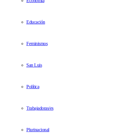
Economía
Educación
Feminismos
San Luis
Política
Trabajadoras/es
Plurinacional