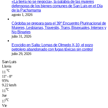
«La tierra no se negocia», la palabra de las mujeres
defensoras de los bienes comunes de San Luis en el Día
de la Pachamama
agosto 1, 2026
Córdoba se prepara para el 39º Encuentro Plurinacional de
Mujeres, Lesbianas, Travestis, Trans, Bisexuales, Intersex y
No Binaries
julio 31, 2026
Ecocidio en Salta: Lomas de Olmedo X-10, el pozo
petrolero abandonado con fugas tóxicas sin control
julio 29, 2026
San Luis
Lluvia
℃
11
11º - 8º
95%
9.22 km/h
℃
11
Jue
℃
17
Vie