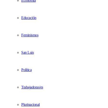
Economía
Educación
Feminismos
San Luis
Política
Trabajadoras/es
Plurinacional