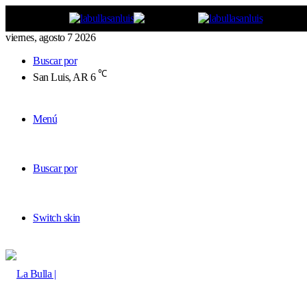
viernes, agosto 7 2026
Buscar por
℃
San Luis, AR
6
Menú
Buscar por
Switch skin