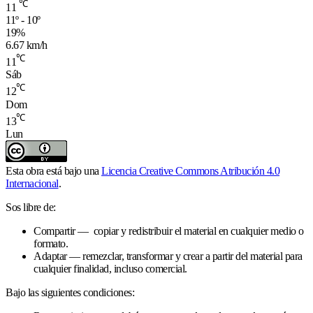
℃
11
11º - 10º
19%
6.67 km/h
℃
11
Sáb
℃
12
Dom
℃
13
Lun
Esta obra está bajo una
Licencia Creative Commons Atribución 4.0
Internacional
.
Sos libre de:
Compartir — copiar y redistribuir el material en cualquier medio o
formato.
Adaptar — remezclar, transformar y crear a partir del material para
cualquier finalidad, incluso comercial.
Bajo las siguientes condiciones: