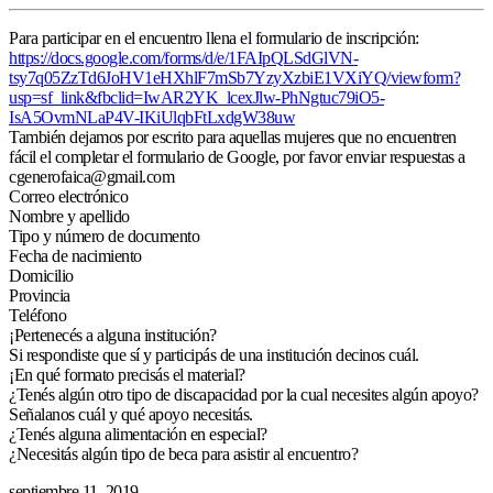
Para participar en el encuentro llena el f
ormulario de inscripción:
https://docs.google.com/forms/d/e/1FAIpQLSdGlVN-
tsy7q05ZzTd6JoHV1eHXhlF7mSb7YzyXzbiE1VXiYQ/viewform?
usp=sf_link&fbclid=IwAR2YK_lcexJlw-PhNgtuc79iO5-
IsA5OvmNLaP4V-IKiUlqbFtLxdgW38uw
También dejamos por escrito para aquellas mujeres que no encuentren
fácil el completar el formulario de Google, por favor enviar respuestas a
cgenerofaica@gmail.com
Correo electrónico
Nombre y apellido
Tipo y número de documento
Fecha de nacimiento
Domicilio
Provincia
Teléfono
¡Pertenecés a alguna institución?
Si respondiste que sí y participás de una institución decinos cuál.
¡En qué formato precisás el material?
¿Tenés algún otro tipo de discapacidad por la cual necesites algún apoyo?
Señalanos cuál y qué apoyo necesitás.
¿Tenés alguna alimentación en especial?
¿Necesitás algún tipo de beca para asistir al encuentro?
septiembre 11, 2019