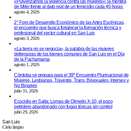
«Pulverizamos la violencia contra las mujeres»: la mentira
de Milei frente al dato real de un femicidio cada 40 horas
agosto 4, 2026
2° Foro de Desarrollo Económico de las Artes Escénicas,
el encuentro que busca fortalecer la formación técnica y
profesional del sector cultural en San Luis
agosto 3, 2026
«La tierra no se negocia», la palabra de las mujeres
defensoras de los bienes comunes de San Luis en el Día
de la Pachamama
agosto 1, 2026
Córdoba se prepara para el 39º Encuentro Plurinacional de
Mujeres, Lesbianas, Travestis, Trans, Bisexuales, Intersex y
No Binaries
julio 31, 2026
Ecocidio en Salta: Lomas de Olmedo X-10, el pozo
petrolero abandonado con fugas tóxicas sin control
julio 29, 2026
San Luis
Cielo limpio