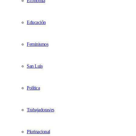
Economía
Educación
Feminismos
San Luis
Política
Trabajadoras/es
Plurinacional