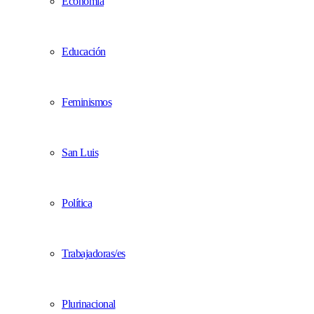
Economía
Educación
Feminismos
San Luis
Política
Trabajadoras/es
Plurinacional