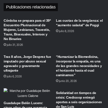
Publicaciones relacionadas
Córdoba se prepara para el 39º
Las cuotas de la vergüenza: el
Encuentro Plurinacional de
“aumento salarial” de Poggi
Mujeres, Lesbianas, Travestis,
julio 8, 2026
Trans, Bisexuales, Intersex y
No Binaries
julio 31, 2026
Tras 8 años, Jorge Desprez fue
“Humanizar la Biomedicina,
imputado por abuso sexual
incorporar la empatía, es una
agravado y gravemente
de las grandes necesidades y
ultrajante
el horizonte hacia el cual
caminamos”
julio 6, 2026
junio 20, 2026
Solidaridad en tiempos de
crisis: Credicoop entregó
aportes a seis organizaciones
Guadalupe Belén Lucero:
de San Luis
cinco años de una ausencia