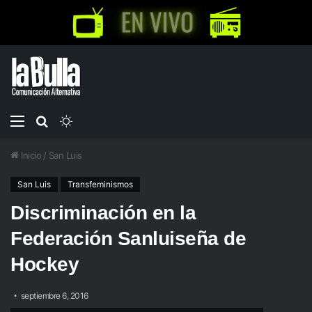
Menú
Buscar
Switch
por
skin
Inicio
/
San Luis
San Luis
Transfeminismos
Discriminación en la
Federación Sanluiseña de
Hockey
septiembre 6, 2016