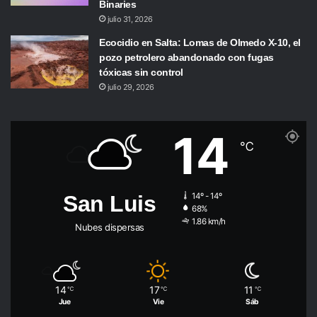
Binaries
julio 31, 2026
Ecocidio en Salta: Lomas de Olmedo X-10, el
pozo petrolero abandonado con fugas
tóxicas sin control
julio 29, 2026
14
℃
San Luis
14º - 14º
68%
1.86 km/h
Nubes dispersas
14
17
11
℃
℃
℃
Jue
Vie
Sáb