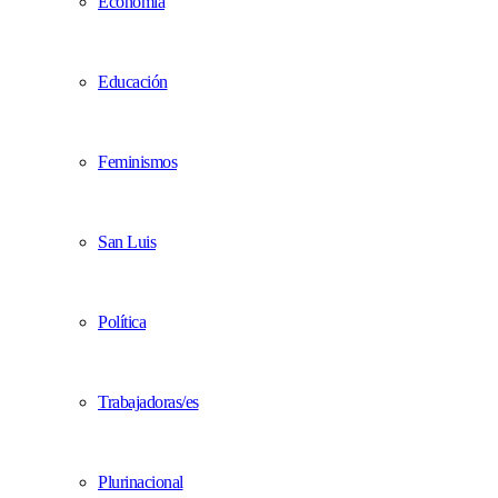
Economía
Educación
Feminismos
San Luis
Política
Trabajadoras/es
Plurinacional