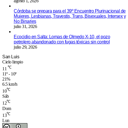
agosto 1, 2026
Córdoba se prepara para el 39º Encuentro Plurinacional de
Mujeres, Lesbianas, Travestis, Trans, Bisexuales, Intersex y
No Binaries
julio 31, 2026
Ecocidio en Salta: Lomas de Olmedo X-10, el pozo
petrolero abandonado con fugas tóxicas sin control
julio 29, 2026
San Luis
Cielo limpio
℃
11
11º - 10º
21%
6.5 km/h
℃
10
Sáb
℃
12
Dom
℃
13
Lun