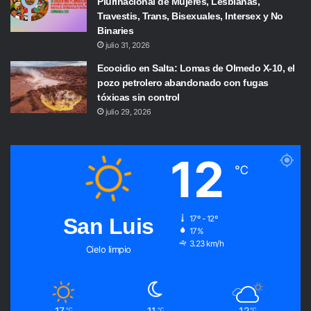
Plurinacional de Mujeres, Lesbianas,
Travestis, Trans, Bisexuales, Intersex y No
Binaries
julio 31, 2026
Ecocidio en Salta: Lomas de Olmedo X-10, el
pozo petrolero abandonado con fugas
tóxicas sin control
julio 29, 2026
12
℃
San Luis
17º - 12º
17%
3.23 km/h
Cielo limpio
17
11
12
℃
℃
℃