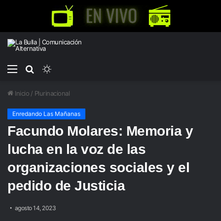
Menú
Buscar
Switch
por
skin
Inicio
/
Plurinacional
Enredando Las Mañanas
Facundo Molares: Memoria y
lucha en la voz de las
organizaciones sociales y el
pedido de Justicia
agosto 14, 2023